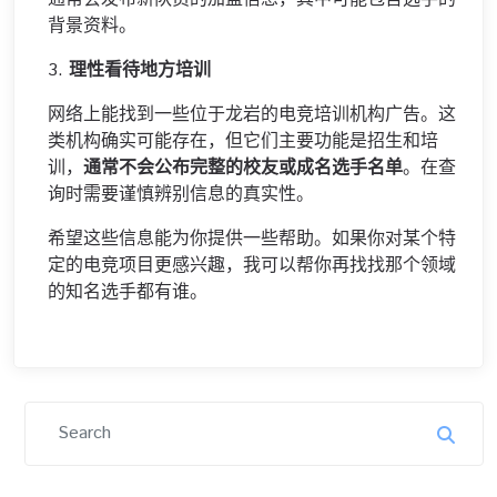
背景资料。
3.
理性看待地方培训
网络上能找到一些位于龙岩的电竞培训机构广告。这
类机构确实可能存在，但它们主要功能是招生和培
训，
通常不会公布完整的校友或成名选手名单
。在查
询时需要谨慎辨别信息的真实性。
希望这些信息能为你提供一些帮助。如果你对某个特
定的电竞项目更感兴趣，我可以帮你再找找那个领域
的知名选手都有谁。