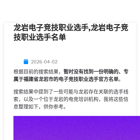
龙岩电子竞技职业选手,龙岩电子竞
技职业选手名单
2026-04-02
根据目前的搜索结果，
暂时没有找到一份明确的、专
属于福建省龙岩市的电子竞技职业选手官方名单
。
搜索结果中提到了一些可能与龙岩存在关联的选手线
索，以及一个位于龙岩的电竞培训机构，我将这些信
息整理如下，供你参考。