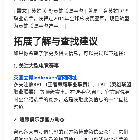
|
雷文
| 英雄联盟/英雄联盟手游 | 曾是一名英雄联盟
职业选手，获得过2014年全球总决赛亚军，现已转型
为英雄联盟手游选手。 |
拓展了解与查找建议
如果你希望了解更多相关信息，可以尝试以下途径：
1.
关注大型电竞赛事
英国立博ladbrokes官网网址
多关注像
KPL（王者荣耀职业联赛）
、
LPL（英雄联盟
职业联赛）
等顶级赛事。在选手登场时，官方解说有
时会介绍选手的家乡，这是获取此类信息的一个直接
渠道。
2.
追踪俱乐部官方动态
留意各大电竞俱乐部的官方微博或微信公众号。它们
通常会发布新队员的加盟信息，其中可能包含选手的