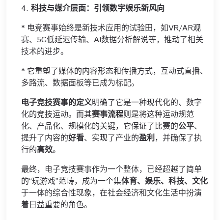
4.
科技与媒介层面：引领数字娱乐新风向
* 电竞赛事始终是新技术应用的试验田，如VR/AR观
赛、5G低延迟传输、AI数据分析解说等，推动了相关
技术的进步。
* 它重塑了媒体的内容形态和传播方式，互动式直播、
多路流、数据面板等已成为标配。
电子竞技赛事的定义
明确了它是一种现代化的、数字
化的竞技运动。而其
赛事流程
则是将这种运动规范
化、产品化、规模化的关键，它保证了比赛的
公平
、
提升了内容的
好看
、实现了产业的
盈利
，并确保了执
行的
高效
。
最终，电子竞技赛事作为一个整体，已经超越了简单
的“玩游戏”范畴，成为一个集
体育、娱乐、科技、文化
于一体的综合性现象，在社会经济和文化生活中扮演
着日益重要的角色。