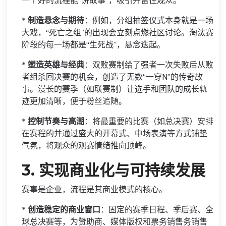
一个好的流程能“讲故事”，吸引并留住观众。
*
制造悬念与期待
：例如，分组抽签仪式本身就是一场
大戏，“死亡之组”的出现会立刻点燃社区讨论。淘汰赛
阶段的每一场都是“生死战”，悬念迭起。
*
塑造英雄与经典
：双败赛制给了强者一次失败后从败
者组杀回决赛的机会，创造了无数“一穿N”的传奇故
事。漫长的赛季（如联赛制）让选手和团队的成长轨
迹更加清晰，便于粉丝追随。
*
控制节奏与高潮
：将最重要的比赛（如总决赛）安排
在赛程的并通过盛大的开幕式、中场表演等方式铺垫
气氛，将观众的观赛情绪推向顶峰。
3.
实现商业化与可持续发展
赛事是企业，流程是其商业模式的核心。
*
创造稳定的商业窗口
：固定的赛季日程、季后赛、全
球总决赛等，为赞助商、媒体版权和票务销售务销售