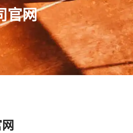
公司官网
官网