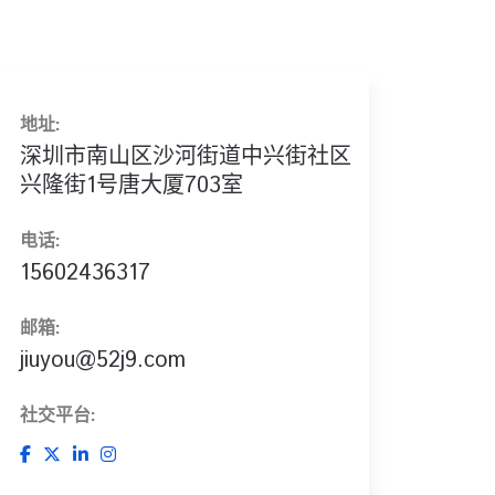
地址:
深圳市南山区沙河街道中兴街社区
兴隆街1号唐大厦703室
电话:
15602436317
邮箱:
jiuyou@52j9.com
社交平台: