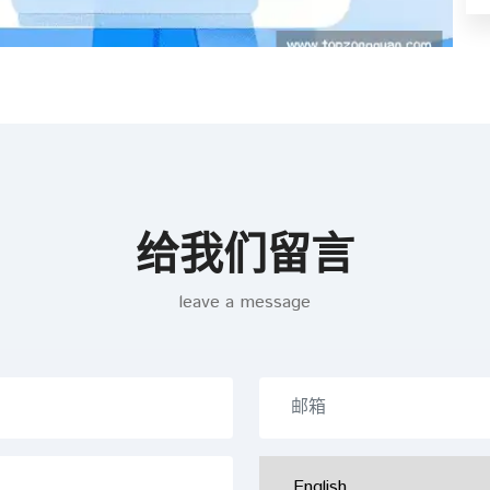
给我们留言
leave a message