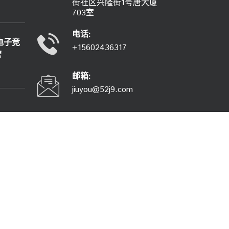
街社区兴隆街1号唐大厦
703室
电话:
电子竞
+15602436317
营
邮箱:
jiuyou@52j9.com