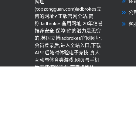
体
网址
(topzongguan.com)ladbrokes立
公
博的网址✔正版官网全站,简
称:ladbrokes备用网址,20年信誉
客服
推荐安全.保障!你的潜力是无穷
的.英国立博ladbrokes官网网址,
会员登录后,进入全站入口,下载
APP后随时体验电子竞技,真人
互动与体育类游戏,网页与手机
版支持流畅适配,带来极致体
验。