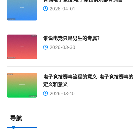
2026-04-01
谁说电竞只是男生的专属？
2026-03-30
电子竞技赛事流程的意义-电子竞技赛事的
定义和意义
2026-03-10
导航