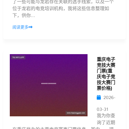
了一些可能与龙岩存在关联的选手线索，以及一个
位于龙岩的电竞培训机构，我将这些信息整理如
下，供你...
阅读更多
重庆电子
竞技大赛
门票(重
庆电子竞
技大赛门
票价格)
2026-
03-31
我为你查
询了近期