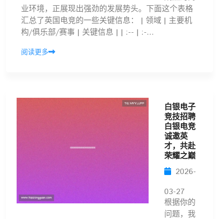
业环境，正展现出强劲的发展势头。下面这个表格
汇总了英国电竞的一些关键信息： | 领域 | 主要机
构/俱乐部/赛事 | 关键信息 | | :-- | :-...
阅读更多
白银电子
竞技招聘
白银电竞
诚邀英
才，共赴
荣耀之巅
2026-
03-27
根据你的
问题，我