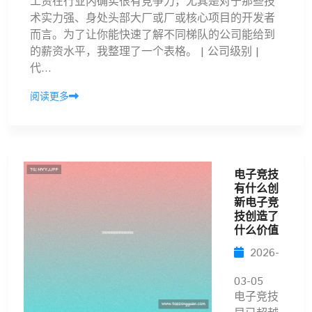
工资在行业内确实很有竞争力，尤其是对于那些技
术实力强、身处头部大厂或厂或核心项目的开发者
而言。为了让你能快速了解不同梯队的公司能给到
的薪资水平，我整理了一个表格。 | 公司级别 |
代...
阅读更多
电子竞技
有什么创
新电子竞
技创造了
什么价值
2026-
03-05
电子竞技