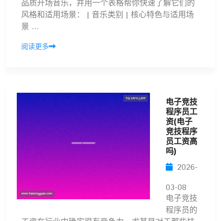
品质开场音乐，并用一个表格帮你快速了解它们的
风格和适用场景： | 音乐类别 | 核心特色与适用场
景 ...
阅读更多
电子竞技
程序员工
资(电子
竞技程序
员工资高
吗)
2026-
03-08
电子竞技
程序员的