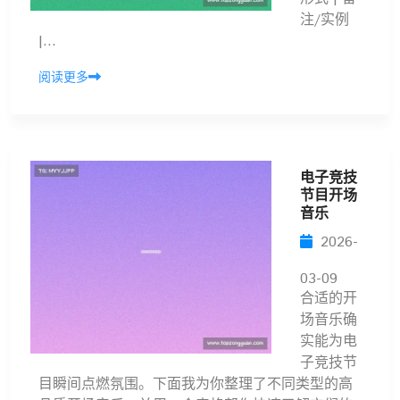
注/实例
|...
阅读更多
电子竞技
节目开场
音乐
2026-
03-09
合适的开
场音乐确
实能为电
子竞技节
目瞬间点燃氛围。下面我为你整理了不同类型的高