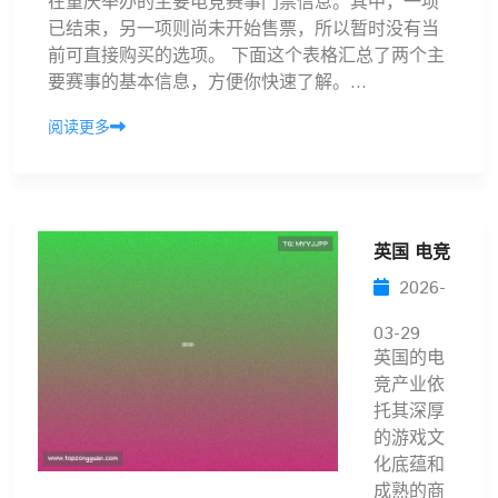
在重庆举办的主要电竞赛事门票信息。其中，一项
已结束，另一项则尚未开始售票，所以暂时没有当
前可直接购买的选项。 下面这个表格汇总了两个主
要赛事的基本信息，方便你快速了解。...
阅读更多
英国 电竞
2026-
03-29
英国的电
竞产业依
托其深厚
的游戏文
化底蕴和
成熟的商