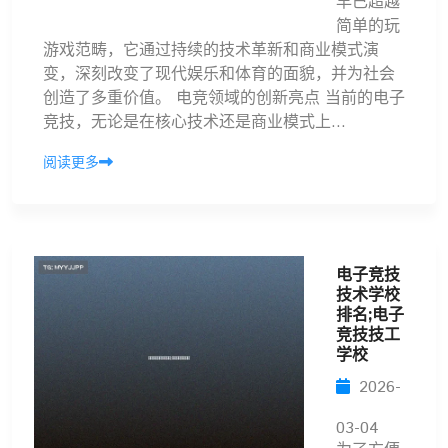
早已超越
简单的玩
游戏范畴，它通过持续的技术革新和商业模式演
变，深刻改变了现代娱乐和体育的面貌，并为社会
创造了多重价值。 电竞领域的创新亮点 当前的电子
竞技，无论是在核心技术还是商业模式上...
阅读更多
电子竞技
技术学校
排名;电子
竞技技工
学校
2026-
03-04