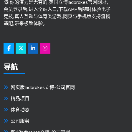
障!你的潜力是无穷的.英国立博ladbrokes官网网址,
会员登录后,进入全站入口,下载APP后随时体验电子
竞技,真人互动与体育类游戏,网页与手机版支持流畅
适配,带来极致体验。
导航
网页版ladbrokes立博-公司官网
精品项目
体育动态
公司服务