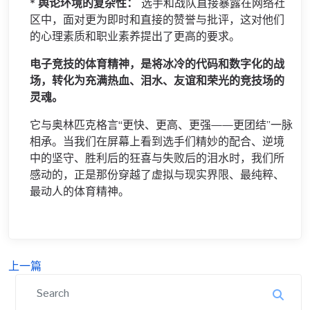
*
舆论环境的复杂性：
选手和战队直接暴露在网络社
区中，面对更为即时和直接的赞誉与批评，这对他们
的心理素质和职业素养提出了更高的要求。
电子竞技的体育精神，是将冰冷的代码和数字化的战
场，转化为充满热血、泪水、友谊和荣光的竞技场的
灵魂。
它与奥林匹克格言“更快、更高、更强——更团结”一脉
相承。当我们在屏幕上看到选手们精妙的配合、逆境
中的坚守、胜利后的狂喜与失败后的泪水时，我们所
感动的，正是那份穿越了虚拟与现实界限、最纯粹、
最动人的体育精神。
上一篇