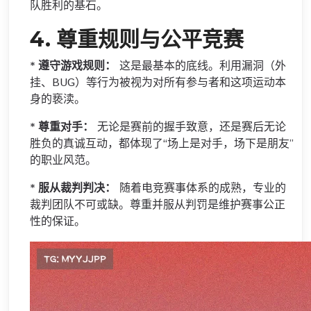
队胜利的基石。
4. 尊重规则与公平竞赛
*
遵守游戏规则：
这是最基本的底线。利用漏洞（外
挂、BUG）等行为被视为对所有参与者和这项运动本
身的亵渎。
*
尊重对手：
无论是赛前的握手致意，还是赛后无论
胜负的真诚互动，都体现了“场上是对手，场下是朋友”
的职业风范。
*
服从裁判判决：
随着电竞赛事体系的成熟，专业的
裁判团队不可或缺。尊重并服从判罚是维护赛事公正
性的保证。