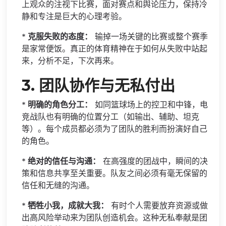
上观众的注视下比赛，面对赛点和舆论压力，保持冷
静和专注是巨大的心理考验。
*
克服失败的态度：
输掉一场关键的比赛或整个赛季
是家常便饭。真正的体育精神在于如何从失败中站起
来，分析不足，下次再来。
3. 团队协作与无私付出
*
明确的角色分工：
如同篮球场上的控卫和中锋，电
竞战队也有明确的位置分工（如输出、辅助、坦克
等）。每个成员都必须为了团队的胜利而扮演好自己
的角色。
*
绝对的信任与沟通：
在高强度的团战中，瞬间的决
策和信息共享至关重要。队友之间必须有毫无保留的
信任和无缝的沟通。
*
牺牲小我，成就大我：
有时个人需要放弃资源或做
出高风险举动来为团队创造机会。这种无私奉献是团