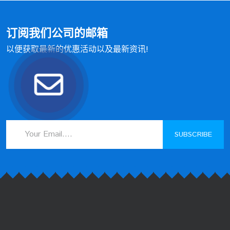
订阅我们公司的邮箱
以便获取最新的优惠活动以及最新资讯!
SUBSCRIBE