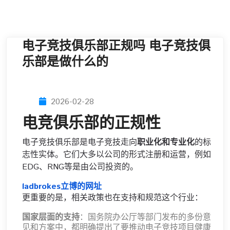
电子竞技俱乐部正规吗 电子竞技俱
乐部是做什么的
2026-02-28
电竞俱乐部的正规性
电子竞技俱乐部是电子竞技走向
职业化和专业化
的标
志性实体。它们大多以公司的形式注册和运营，例如
EDG、RNG等是由公司投资的。
ladbrokes立博的网址
更重要的是，相关政策也在支持和规范这个行业：
国家层面的支持
：国务院办公厅等部门发布的多份意
见和方案中，都明确提出了要推动电子竞技项目健康