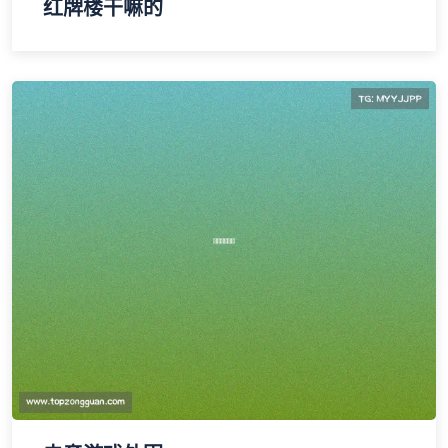
红牌楼干嘛的