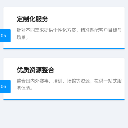
定制化服务
针对不同需求提供个性化方案，精准匹配客户目标与
05
场景。
优质资源整合
整合国内外赛事、培训、场馆等资源，提供一站式服
06
务体验。