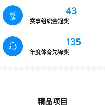
43
赛事组织金冠奖
135
年度体育先锋奖
精品项目