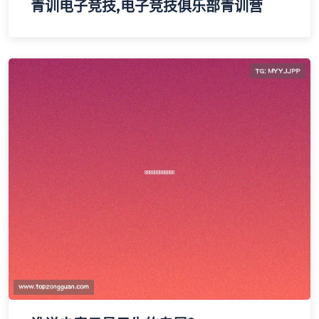
青训电子竞技,电子竞技俱乐部青训营