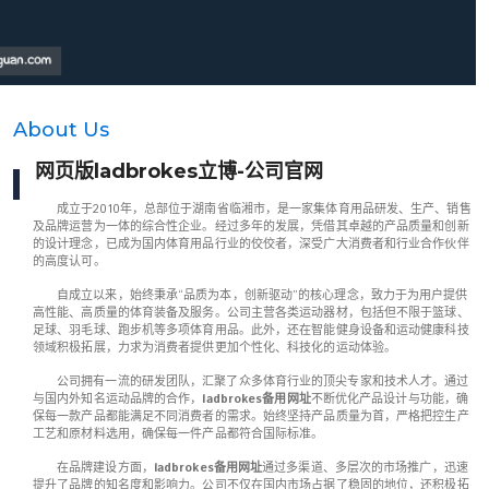
About Us
网页版ladbrokes立博-公司官网
成立于2010年，总部位于湖南省临湘市，是一家集体育用品研发、生产、销售
及品牌运营为一体的综合性企业。经过多年的发展，凭借其卓越的产品质量和创新
的设计理念，已成为国内体育用品行业的佼佼者，深受广大消费者和行业合作伙伴
的高度认可。
自成立以来，始终秉承“品质为本，创新驱动”的核心理念，致力于为用户提供
高性能、高质量的体育装备及服务。公司主营各类运动器材，包括但不限于篮球、
足球、羽毛球、跑步机等多项体育用品。此外，还在智能健身设备和运动健康科技
领域积极拓展，力求为消费者提供更加个性化、科技化的运动体验。
公司拥有一流的研发团队，汇聚了众多体育行业的顶尖专家和技术人才。通过
与国内外知名运动品牌的合作，
ladbrokes备用网址
不断优化产品设计与功能，确
保每一款产品都能满足不同消费者的需求。始终坚持产品质量为首，严格把控生产
工艺和原材料选用，确保每一件产品都符合国际标准。
在品牌建设方面，
ladbrokes备用网址
通过多渠道、多层次的市场推广，迅速
提升了品牌的知名度和影响力。公司不仅在国内市场占据了稳固的地位，还积极拓