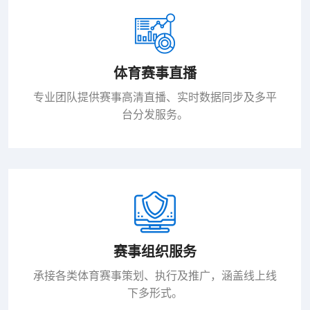
体育赛事直播
专业团队提供赛事高清直播、实时数据同步及多平
台分发服务。
赛事组织服务
承接各类体育赛事策划、执行及推广，涵盖线上线
下多形式。