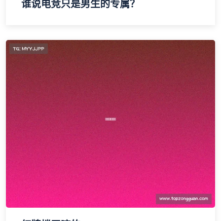
谁说电竞只是男生的专属？