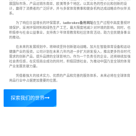
展国际市场，产品远销东南亚、欧美等多个地区。以其出色的性价比和创新的设
计，赢得了消费者的广泛好评，并与多家体育赛事和健身机构达成战略合作伙伴关
系。
为了响应日益增长的环保需求，
ladbrokes备用网址
在生产过程中高度重视环
境保护，采用环保材料和绿色生产工艺，最大限度地减少对环境的影响。同时，也
积极参与社会公益事业，支持青少年体育教育和社区体育活动，助力全民健身事业
的推动。
在未来的发展规划中，将继续坚持创新驱动战略，加大在智能体育设备和运动
健康产业的投资。公司计划在未来几年内进一步扩大研发投入，推出更多符合时代
需求的创新产品，提升品牌的全球影响力。作为一个负责任的企业，还将继续加强
社会责任感，在实现商业成功的同时，积极回馈社会，为推动中国乃至全球的体育
产业发展贡献力量。
凭借着强大的技术实力、优质的产品和完善的服务体系，未来必将在全球体育
用品行业中占据更加重要的位置。
探索我们的世界